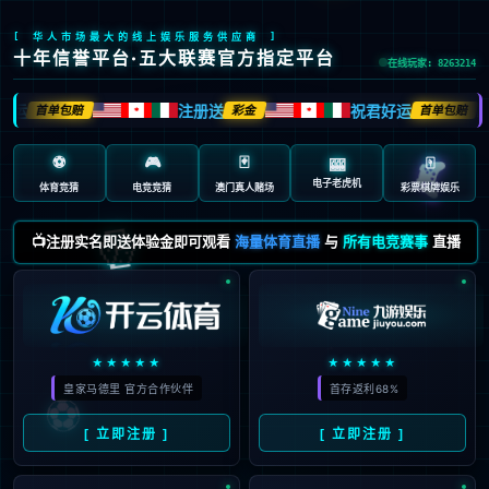
[ 华人市场最大的线上娱乐服务供应商 ]
十年信誉平台·五大联赛官方指定平台
在线玩家: 8263214
好运
注册送
祝君好运
首单包赔
彩金
首单包赔
🍁
🍁
🎮
⚽
🎮
🃏
🀄️
🎰
电子老虎机
体育竞猜
电竞竞猜
澳门真人赌场
彩票棋牌娱乐
🎲
📺注册实名即送体验金即可观看
海量体育直播
与
所有电竞赛事
直播
★★★★★
★★★★★
⚽
皇家马德里 官方合作伙伴
首存返利68%
[ 立即注册 ]
[ 立即注册 ]