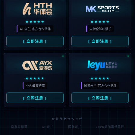
🃏
★★★★★
★★★★★
AC米兰 官方合作伙伴
支持全球IP娱乐
[ 立即注册 ]
[ 立即注册 ]
★★★★★
★★★★★
业内最高赔率
国际米兰 官方合作伙伴
[ 立即注册 ]
[ 立即注册 ]
全球战略合作伙伴
皇家马德里
AC米兰
国际米兰
2026美加墨世界杯