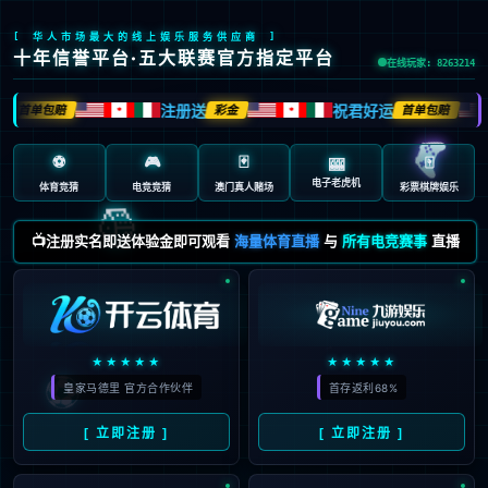
[ 华人市场最大的线上娱乐服务供应商 ]
十年信誉平台·五大联赛官方指定平台
在线玩家: 8263214
运
注册送
祝君好运
首单包赔
彩金
首单包赔
🍁
🍁
🎮
⚽
🎮
🃏
🀄️
🎰
电子老虎机
体育竞猜
电竞竞猜
澳门真人赌场
彩票棋牌娱乐
🎲
📺注册实名即送体验金即可观看
海量体育直播
与
所有电竞赛事
直播
⚽
★★★★★
★★★★★
皇家马德里 官方合作伙伴
首存返利68%
[ 立即注册 ]
[ 立即注册 ]