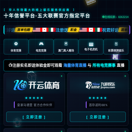
[ 华人市场最大的线上娱乐服务供应商 ]
十年信誉平台·五大联赛官方指定平台
在线玩家: 8263214
祝君好运
注册送
祝君好运
首单包赔
彩金
首单包
🍁
🍁
⚽
🎮
🃏
🀄️
🎰
🎮
电子老虎机
体育竞猜
电竞竞猜
澳门真人赌场
彩票棋牌娱乐
📺注册实名即送体验金即可观看
海量体育直播
与
所有电竞赛事
直播
🎲
★★★★★
★★★★★
皇家马德里 官方合作伙伴
首存返利68%
⚽
[ 立即注册 ]
[ 立即注册 ]