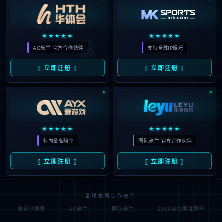
🃏
★★★★★
★★★★★
AC米兰 官方合作伙伴
支持全球IP娱乐
[ 立即注册 ]
[ 立即注册 ]
★★★★★
★★★★★
业内最高赔率
国际米兰 官方合作伙伴
[ 立即注册 ]
[ 立即注册 ]
全球战略合作伙伴
皇家马德里
AC米兰
国际米兰
2026美加墨世界杯